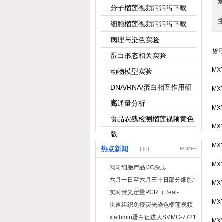
分子榴莲视频污污污下载
细胞榴莲视频污污污下载
病理与染色实验
货
蛋白形态相关实验
MX
动物模型实验
DNA/RNA/蛋白相互作用研
MX
究
高通量分析
MX
食品农残检测榴莲视频黄色
MX
版
MX
热点新闻
Hot
ROME+
MX
我司细胞产品IJC杂志
六月一日至六月三十日部分细胞*
MX
实时荧光定量PCR（Real-
MX
TimePCR）实验流程
快速组织免疫荧光染色榴莲视频
黄色版
stathmin蛋白促进人SMMC-7721
MX