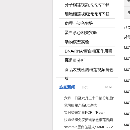
分子榴莲视频污污污下载
细胞榴莲视频污污污下载
病理与染色实验
相
蛋白形态相关实验
货
动物模型实验
MX
DNA/RNA/蛋白相互作用研
MX
究
高通量分析
食品农残检测榴莲视频黄色
MX
版
MX
热点新闻
Hot
ROME+
MX
六月一日至六月三十日部分细胞*
MX
我司细胞产品IJC杂志
实时荧光定量PCR（Real-
MX
TimePCR）实验流程
快速组织免疫荧光染色榴莲视频
MX
黄色版
stathmin蛋白促进人SMMC-7721